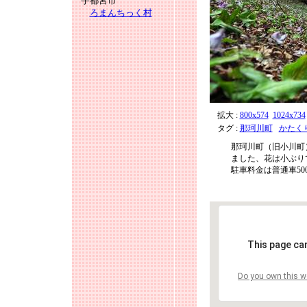
宇都宮市
ろまんちっく村
拡大 :
800x574
1024x734
タグ :
那珂川町
かたく
那珂川町（旧小川町
ました、花は小ぶり
駐車料金は普通車50
This page ca
Do you own this w