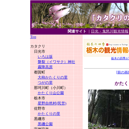
関連サイト
｜
日光・鬼怒川観光情報
Top
カタクリ
日光市
いろは坂
栃木の四季が
磐裂（イワサク）神社
霧降高原
都賀町
[前の画
大柿かたくりの里
つがの里
かたく
那珂川町（小川町）
かたくり山公園
栃木市
星野自然村(民営)
佐野市
かたくりの里
黒磯市
黒磯公園