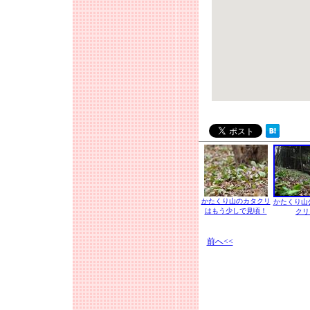
かたくり山のカタクリ
かたくり山
はもう少しで見頃！
クリ
前へ<<