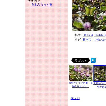
宇都宮市
ろまんちっく村
拡大 :
800x534
1024x683
タグ :
栃木市
大柿かた
大柿かたくりの里、見
大柿かたく
頃が始まった。
頃が始
前へ<<