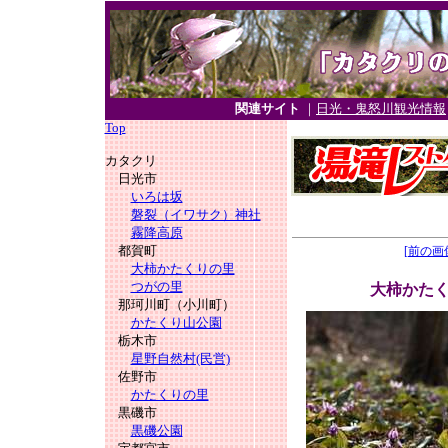
関連サイト
｜
日光・鬼怒川観光情報
Top
カタクリ
日光市
いろは坂
磐裂（イワサク）神社
霧降高原
都賀町
[前の画
大柿かたくりの里
つがの里
大柿かた
那珂川町（小川町）
かたくり山公園
栃木市
星野自然村(民営)
佐野市
かたくりの里
黒磯市
黒磯公園