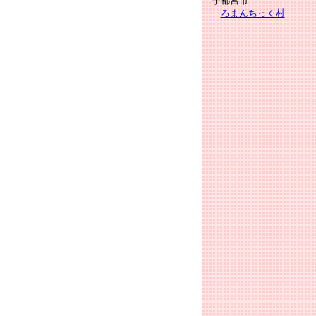
宇都宮市
ろまんちっく村