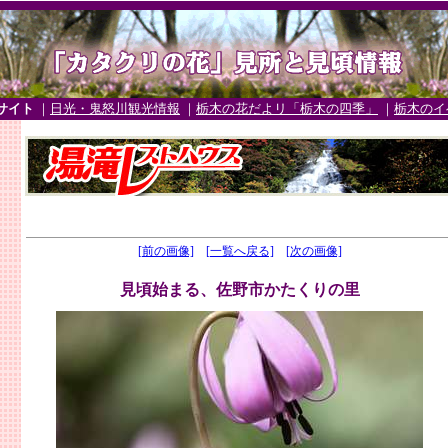
サイト
｜
日光・鬼怒川観光情報
｜
栃木の花だよリ「栃木の四季」
｜
栃木のイ
[前の画像]
[一覧へ戻る]
[次の画像]
見頃始まる、佐野市かたくりの里