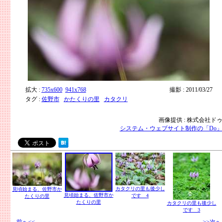
拡大 :
735x600
941x768
撮影 : 2011/03/27
タグ :
佐野市
かたくりの里
カタクリ
画像提供 : 株式会社ド
システム・ウェブサイト制作の「Do
カタクリの里も後少し
見頃始まる、佐野市か
見頃始まる、佐野市か
です 4
たくりの里
たくりの里
カタクリの里も後少し
です 3