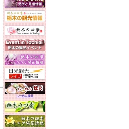
ゥ
」
らーめん梵天