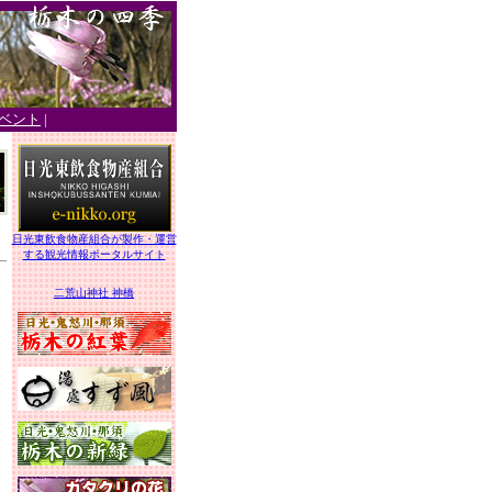
ベント
|
日光東飲食物産組合が製作・運営
する観光情報ポータルサイト
二荒山神社 神橋