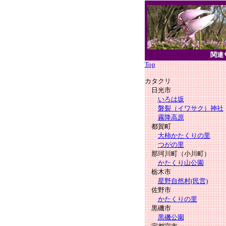
関連
Top
カタクリ
日光市
いろは坂
磐裂（イワサク）神社
霧降高原
都賀町
大柿かたくりの里
つがの里
那珂川町（小川町）
かたくり山公園
栃木市
星野自然村(民営)
佐野市
かたくりの里
黒磯市
黒磯公園