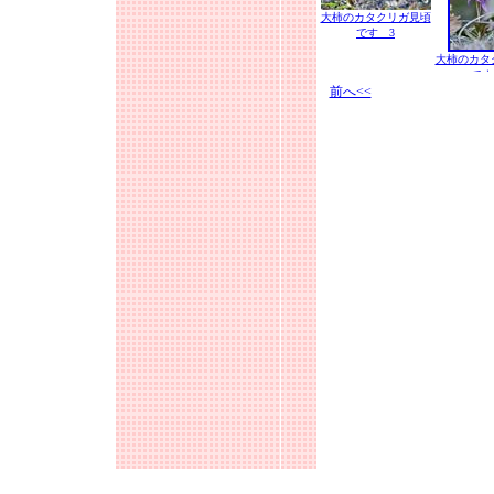
大柿のカタクリガ見頃
です 3
大柿のカタ
です
前へ<<