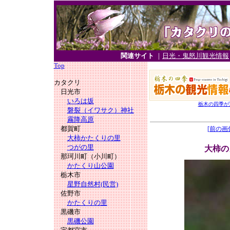
関連サイト
｜
日光・鬼怒川観光情報
Top
カタクリ
日光市
いろは坂
栃木の四季が
磐裂（イワサク）神社
霧降高原
都賀町
[前の画
大柿かたくりの里
つがの里
大柿の
那珂川町（小川町）
かたくり山公園
栃木市
星野自然村(民営)
佐野市
かたくりの里
黒磯市
黒磯公園