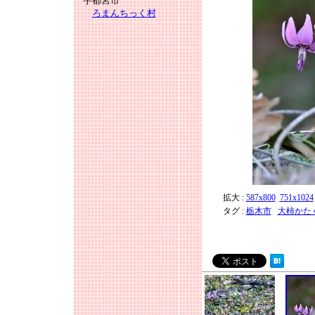
宇都宮市
ろまんちっく村
拡大 :
587x800
751x1024
タグ :
栃木市
大柿かた