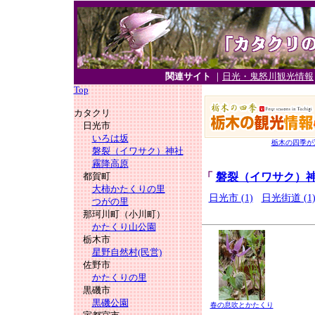
関連サイト
｜
日光・鬼怒川観光情報
Top
カタクリ
日光市
いろは坂
栃木の四季が
磐裂（イワサク）神社
霧降高原
都賀町
「
磐裂（イワサク）
大柿かたくりの里
日光市 (1)
日光街道 (1
つがの里
那珂川町（小川町）
かたくり山公園
栃木市
星野自然村(民営)
佐野市
かたくりの里
黒磯市
黒磯公園
春の息吹とかたくり