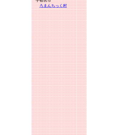
宇都宮市
ろまんちっく村