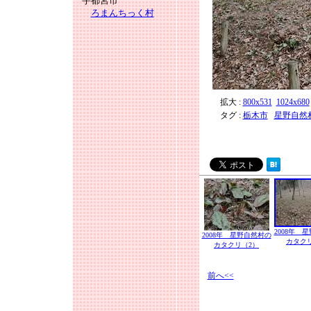
宇都宮市
ろまんちっく村
拡大 :
800x531
1024x680
タグ :
栃木市
星野自然村
2008年 
2008年 星野自然村の
カタク
カタクリ（2）
前へ<<