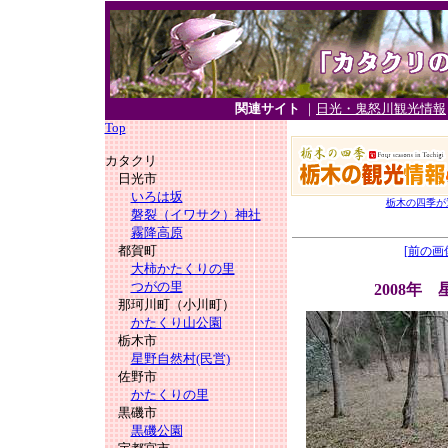
関連サイト
｜
日光・鬼怒川観光情報
Top
カタクリ
日光市
いろは坂
栃木の四季が
磐裂（イワサク）神社
霧降高原
都賀町
[前の画
大柿かたくりの里
つがの里
2008年
那珂川町（小川町）
かたくり山公園
栃木市
星野自然村(民営)
佐野市
かたくりの里
黒磯市
黒磯公園