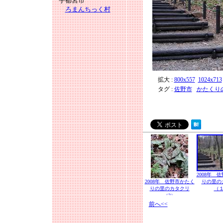
宇都宮市
ろまんちっく村
拡大 :
800x557
1024x713
タグ :
佐野市
かたくり
2008年 
2008年 佐野市かたく
りの里の
りの里のカタクリ
（
（2）
前へ<<