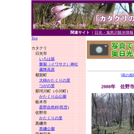
関連サイト
｜
日光・鬼怒川観光情報
Top
カタクリ
日光市
いろは坂
磐裂（イワサク）神社
霧降高原
都賀町
[前の画
大柿かたくりの里
つがの里
2008年 佐
那珂川町（小川町）
かたくり山公園
栃木市
星野自然村(民営)
佐野市
かたくりの里
黒磯市
黒磯公園