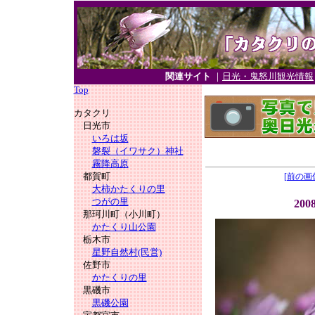
関連サイト
｜
日光・鬼怒川観光情報
Top
カタクリ
日光市
いろは坂
磐裂（イワサク）神社
霧降高原
都賀町
[前の画
大柿かたくりの里
つがの里
20
那珂川町（小川町）
かたくり山公園
栃木市
星野自然村(民営)
佐野市
かたくりの里
黒磯市
黒磯公園