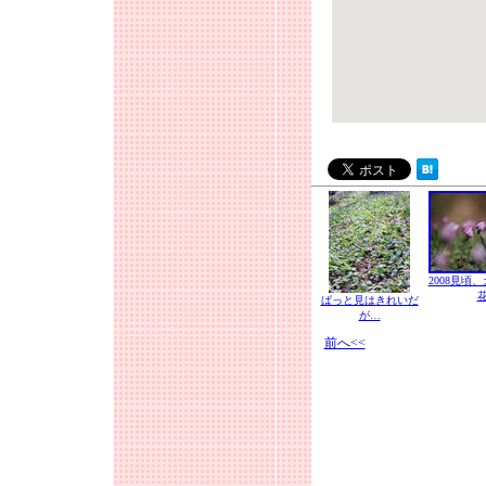
2008見頃
ぱっと見はきれいだ
が…
前へ<<