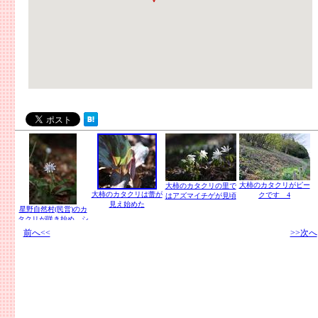
大柿のカタクリがピー
大柿のカタクリの里で
大柿のカタクリは蕾が
クです 4
はアズマイチゲが見頃
見え始めた
星野自然村(民営)のカ
タクリが咲き始め、シ
ョウジョウバカマも見
前へ<<
>>次へ
られる