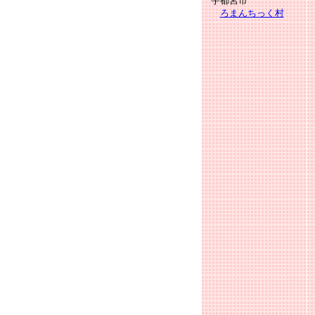
宇都宮市
ろまんちっく村