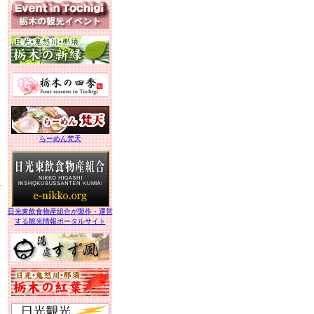
らーめん梵天
ゥ
」
日光東飲食物産組合が製作・運営
する観光情報ポータルサイト