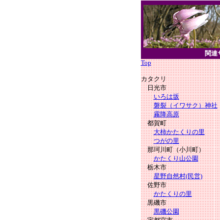
関連
Top
カタクリ
日光市
いろは坂
磐裂（イワサク）神社
霧降高原
都賀町
大柿かたくりの里
つがの里
那珂川町（小川町）
かたくり山公園
栃木市
星野自然村(民営)
佐野市
かたくりの里
黒磯市
黒磯公園