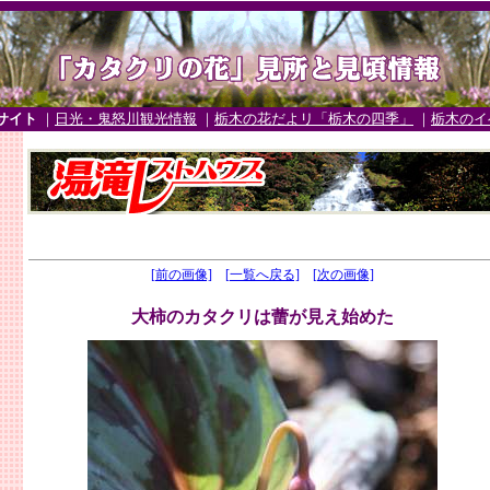
サイト
｜
日光・鬼怒川観光情報
｜
栃木の花だよリ「栃木の四季」
｜
栃木のイ
[前の画像]
[一覧へ戻る]
[次の画像]
大柿のカタクリは蕾が見え始めた