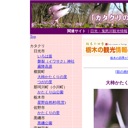
関連サイト
｜
日光・鬼怒川観光情報
Top
カタクリ
日光市
いろは坂
栃木の四季が
磐裂（イワサク）神社
霧降高原
都賀町
[前の画
大柿かたくりの里
つがの里
大柿かた
那珂川町（小川町）
かたくり山公園
栃木市
星野自然村(民営)
佐野市
かたくりの里
黒磯市
黒磯公園