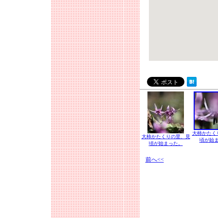
大柿かたく
大柿かたくりの里、見
頃が始
頃が始まった。
前へ<<