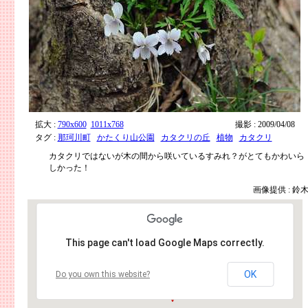
拡大 :
790x600
1011x768
撮影 : 2009/04/08
タグ :
那珂川町
かたくり山公園
カタクリの丘
植物
カタクリ
カタクリではないが木の間から咲いているすみれ？がとてもかわいら
しかった！
画像提供 : 鈴
This page can't load Google Maps correctly.
OK
Do you own this website?