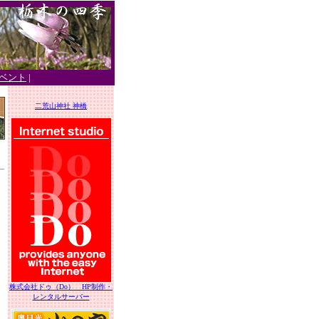
ベント
|
二荒山神社 神橋
株式会社ドゥ（Do） HP制作・
レンタルサーバー