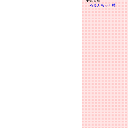
宇都宮市
ろまんちっく村