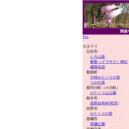
関連
Top
カタクリ
日光市
いろは坂
磐裂（イワサク）神社
霧降高原
都賀町
大柿かたくりの里
つがの里
那珂川町（小川町）
かたくり山公園
栃木市
星野自然村(民営)
佐野市
かたくりの里
黒磯市
黒磯公園