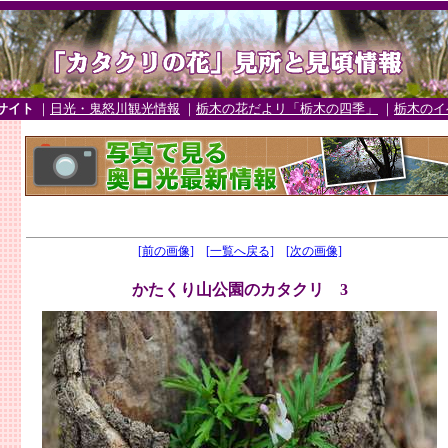
サイト
｜
日光・鬼怒川観光情報
｜
栃木の花だよリ「栃木の四季」
｜
栃木のイ
[前の画像]
[一覧へ戻る]
[次の画像]
かたくり山公園のカタクリ 3