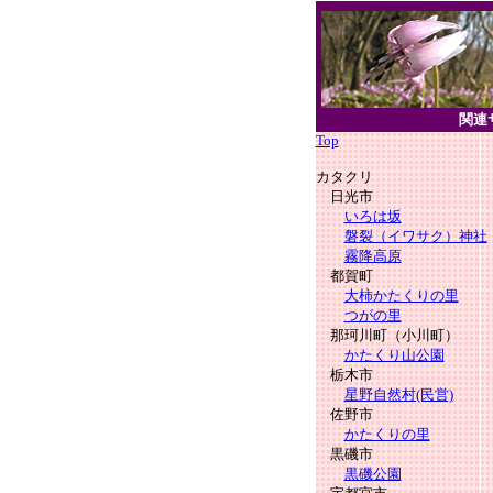
関連
Top
カタクリ
日光市
いろは坂
磐裂（イワサク）神社
霧降高原
都賀町
大柿かたくりの里
つがの里
那珂川町（小川町）
かたくり山公園
栃木市
星野自然村(民営)
佐野市
かたくりの里
黒磯市
黒磯公園