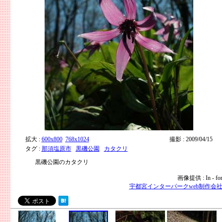
拡大 :
600x800
768x1024
撮影 : 2009/04/15
タグ :
那須塩原市
黒磯公園
カタクリ
黒磯公園のカタクリ
画像提供 : In - fo
宇都宮インターパークweb制作会