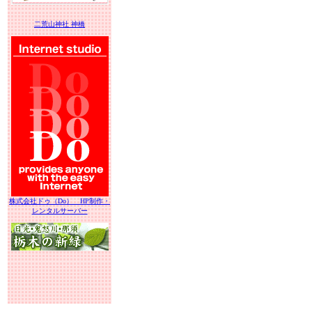
二荒山神社 神橋
株式会社ドゥ（Do） HP制作・
レンタルサーバー