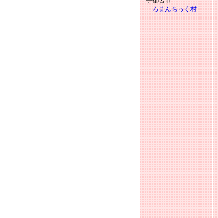
宇都宮市
ろまんちっく村