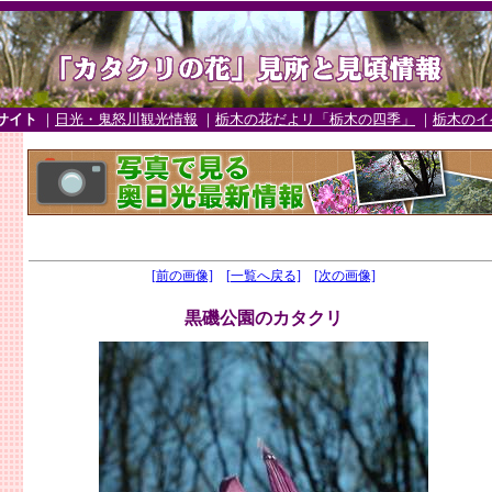
サイト
｜
日光・鬼怒川観光情報
｜
栃木の花だよリ「栃木の四季」
｜
栃木のイ
[前の画像]
[一覧へ戻る]
[次の画像]
黒磯公園のカタクリ