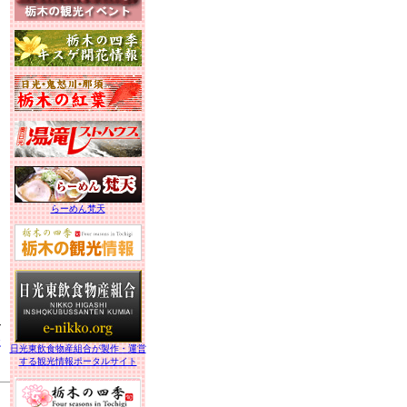
らーめん梵天
r
社
日光東飲食物産組合が製作・運営
する観光情報ポータルサイト