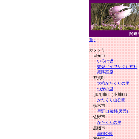
関連
Top
カタクリ
日光市
いろは坂
磐裂（イワサク）神社
霧降高原
都賀町
大柿かたくりの里
つがの里
那珂川町（小川町）
かたくり山公園
栃木市
星野自然村(民営)
佐野市
かたくりの里
黒磯市
黒磯公園