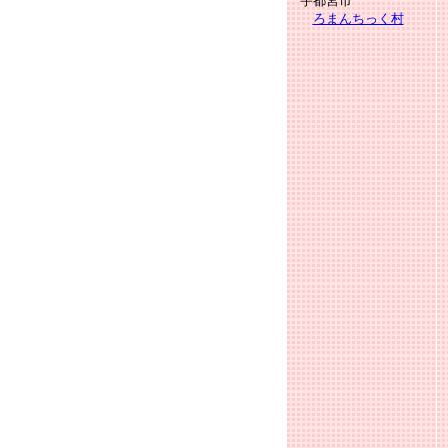
宇都宮市
ろまんちっく村