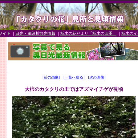
サイト
｜
日光・鬼怒川観光情報
｜
栃木の花だよリ「栃木の四季」
｜
栃木のイ
[前の画像]
[一覧へ戻る]
[次の画像]
大柿のカタクリの里ではアズマイチゲが見頃