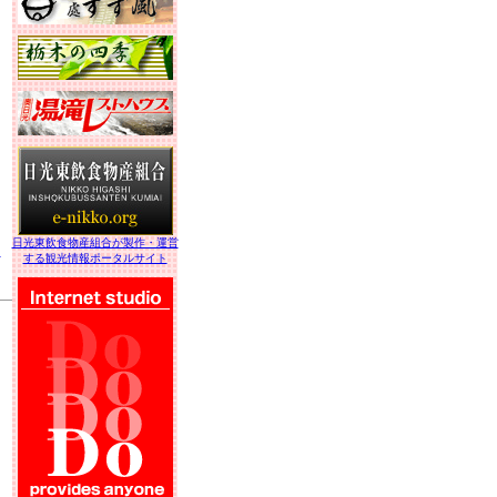
ゥ
日光東飲食物産組合が製作・運営
」
する観光情報ポータルサイト