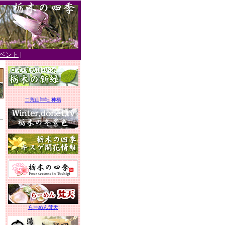
ベント
|
二荒山神社 神橋
らーめん梵天