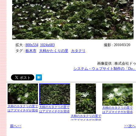
拡大 :
800x534
1024x683
撮影 : 2010/03/20
タグ :
栃木市
大柿かたくりの里
カタクリ
画像提供 : 株式会社ド
システム・ウェブサイト制作の「Do
大柿のカタクリの里で
大柿のカタクリの里で
大柿のカタクリの里で
はアズマイチゲが見頃
はアズマイチゲが見頃
はアズマイチゲが見頃
大柿のカタクリの里で
はアズマイチゲが見頃
前へ<<
>>次へ