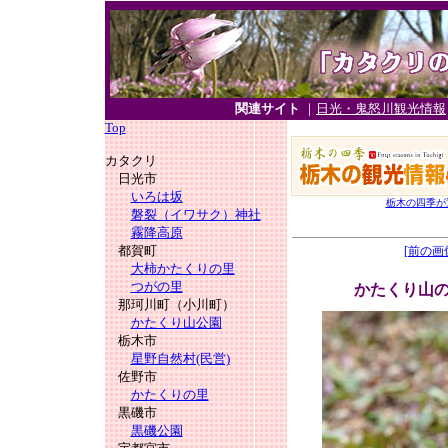
関連サイト
｜
日光・鬼怒川観光情報
Top
カタクリ
日光市
いろは坂
栃木の四季が
磐裂（イワサク）神社
霧降高原
都賀町
[前の画
大柿かたくりの里
つがの里
かたくり山
那珂川町（小川町）
かたくり山公園
栃木市
星野自然村(民営)
佐野市
かたくりの里
黒磯市
黒磯公園