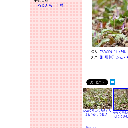
宇都宮市
ろまんちっく村
拡大 :
735x600
941x768
タグ :
那珂川町
かたく
かたくり山のカタクリ
かたくり山
はもう少しで見頃！
はもう少