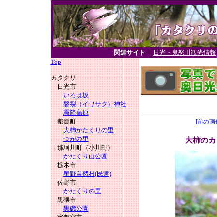
関連サイト
｜
日光・鬼怒川観光情報
Top
カタクリ
日光市
いろは坂
磐裂（イワサク）神社
霧降高原
都賀町
[前の画
大柿かたくりの里
つがの里
大柿のカ
那珂川町（小川町）
かたくり山公園
栃木市
星野自然村(民営)
佐野市
かたくりの里
黒磯市
黒磯公園