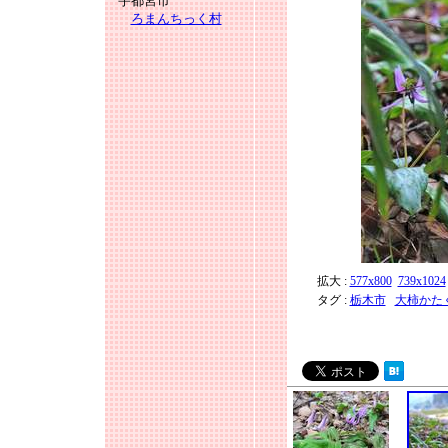
宇都宮市
ろまんちっく村
拡大 :
577x800
739x1024
タグ :
栃木市
大柿かた