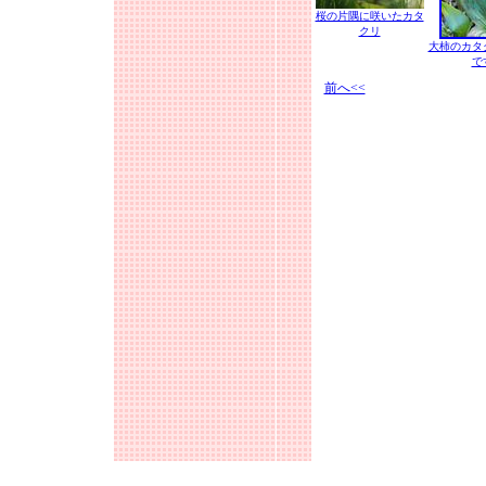
桜の片隅に咲いたカタ
クリ
大柿のカタ
で
前へ<<