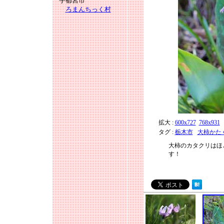
宇都宮市
ろまんちっく村
拡大 :
600x727
768x931
タグ :
栃木市
大柿かた
大柿のカタクリはほ
す！