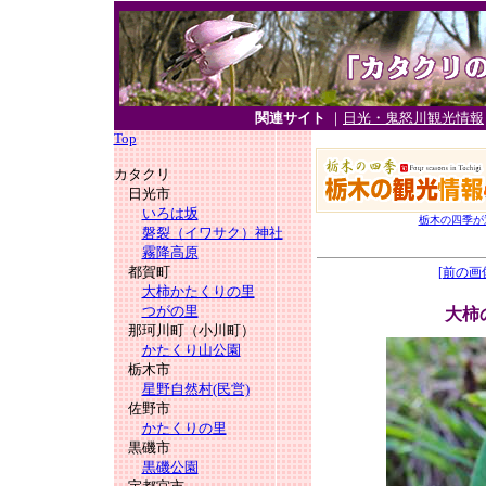
関連サイト
｜
日光・鬼怒川観光情報
Top
カタクリ
日光市
いろは坂
栃木の四季が
磐裂（イワサク）神社
霧降高原
都賀町
[前の画
大柿かたくりの里
つがの里
大柿
那珂川町（小川町）
かたくり山公園
栃木市
星野自然村(民営)
佐野市
かたくりの里
黒磯市
黒磯公園