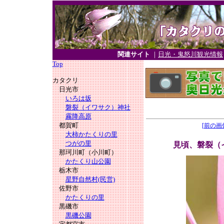
関連サイト
｜
日光・鬼怒川観光情報
Top
カタクリ
日光市
いろは坂
磐裂（イワサク）神社
霧降高原
都賀町
[前の画
大柿かたくりの里
つがの里
見頃、磐裂（
那珂川町（小川町）
かたくり山公園
栃木市
星野自然村(民営)
佐野市
かたくりの里
黒磯市
黒磯公園