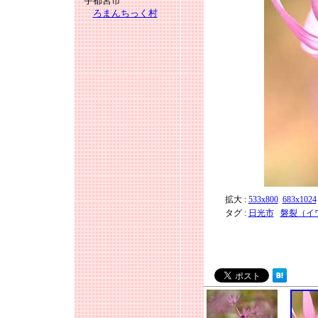
宇都宮市
ろまんちっく村
拡大 :
533x800
683x1024
タグ :
日光市
磐裂（イ