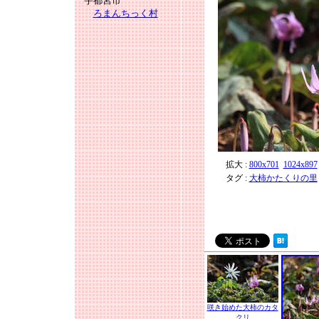
宇都宮市
ろまんちっく村
拡大 :
800x701
1024x897
タグ :
大柿かたくりの里
咲き始めた大柿のカタ
クリ