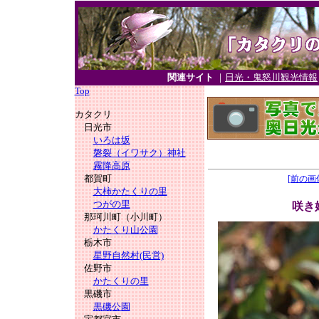
関連サイト
｜
日光・鬼怒川観光情報
Top
カタクリ
日光市
いろは坂
磐裂（イワサク）神社
霧降高原
都賀町
[前の画
大柿かたくりの里
つがの里
咲き
那珂川町（小川町）
かたくり山公園
栃木市
星野自然村(民営)
佐野市
かたくりの里
黒磯市
黒磯公園