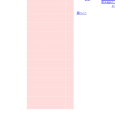
咲き始めた
ク
前へ<<