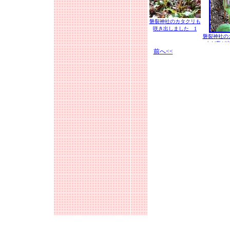
磐裂神社のカタクリも
咲き出しました 1
磐裂神社の
まだ蕾が
前へ<<