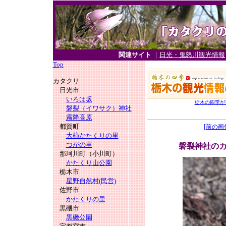
関連サイト
｜
日光・鬼怒川観光情報
Top
カタクリ
日光市
いろは坂
栃木の四季が
磐裂（イワサク）神社
霧降高原
都賀町
[前の画
大柿かたくりの里
つがの里
磐裂神社の
那珂川町（小川町）
かたくり山公園
栃木市
星野自然村(民営)
佐野市
かたくりの里
黒磯市
黒磯公園