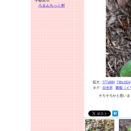
宇都宮市
ろまんちっく村
拡大 :
577x800
738x1024
タグ :
日光市
磐裂（イ
そろそろかと思いま