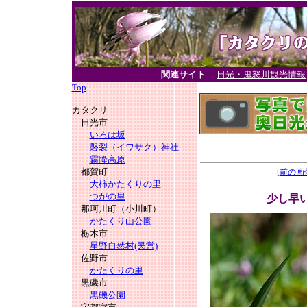
関連サイト
｜
日光・鬼怒川観光情報
Top
カタクリ
日光市
いろは坂
磐裂（イワサク）神社
霧降高原
都賀町
[前の画
大柿かたくりの里
つがの里
少し早い
那珂川町（小川町）
かたくり山公園
栃木市
星野自然村(民営)
佐野市
かたくりの里
黒磯市
黒磯公園