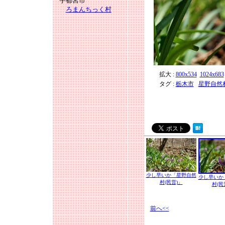
宇都宮市
ろまんちっく村
拡大 :
800x534
1024x683
タグ :
栃木市
星野自然村
少し早いか「星野自然
少し早いか
村(民営)」
村(民
前へ<<