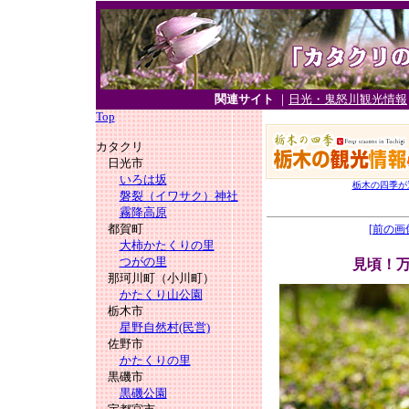
関連サイト
｜
日光・鬼怒川観光情報
Top
カタクリ
日光市
いろは坂
栃木の四季が
磐裂（イワサク）神社
霧降高原
都賀町
[前の画
大柿かたくりの里
つがの里
見頃！
那珂川町（小川町）
かたくり山公園
栃木市
星野自然村(民営)
佐野市
かたくりの里
黒磯市
黒磯公園