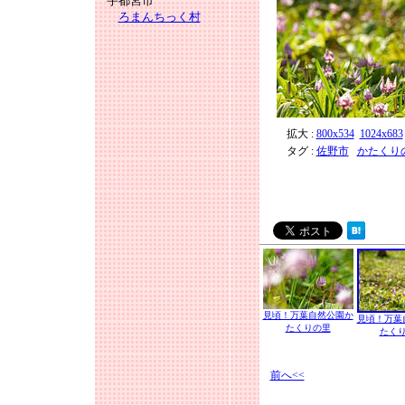
宇都宮市
ろまんちっく村
拡大 :
800x534
1024x683
タグ :
佐野市
かたくり
見頃！万葉自然公園か
見頃！万葉
たくりの里
たく
前へ<<