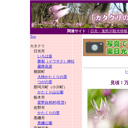
関連サイト
｜
日光・鬼怒川観光情報
Top
カタクリ
日光市
いろは坂
磐裂（イワサク）神社
霧降高原
都賀町
[
大柿かたくりの里
つがの里
見頃！
那珂川町（小川町）
かたくり山公園
栃木市
星野自然村(民営)
佐野市
かたくりの里
黒磯市
黒磯公園