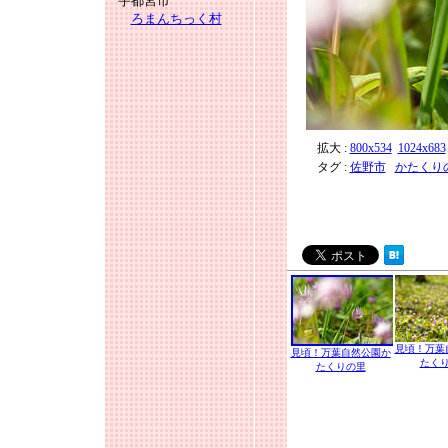
宇都宮市
ろまんちっく村
拡大 :
800x534
1024x683
タグ :
佐野市
かたくり
見頃！万葉
見頃！万葉自然公園か
たく
たくりの里