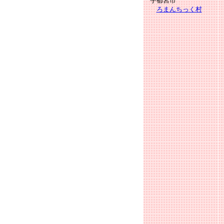
宇都宮市
ろまんちっく村