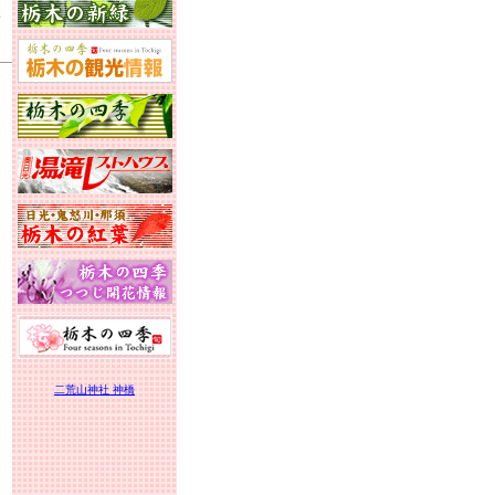
木
二荒山神社 神橋