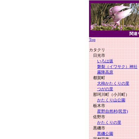
関連
Top
カタクリ
日光市
いろは坂
磐裂（イワサク）神社
霧降高原
都賀町
大柿かたくりの里
つがの里
那珂川町（小川町）
かたくり山公園
栃木市
星野自然村(民営)
佐野市
かたくりの里
黒磯市
黒磯公園