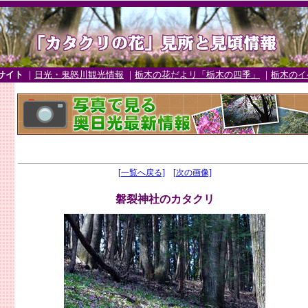
サイト
｜
日光・鬼怒川観光情報
｜
栃木の花だよリ「栃木の四季」
｜
栃木のイ
[一覧へ戻る]
[次の画像]
磐裂神社のカタクリ