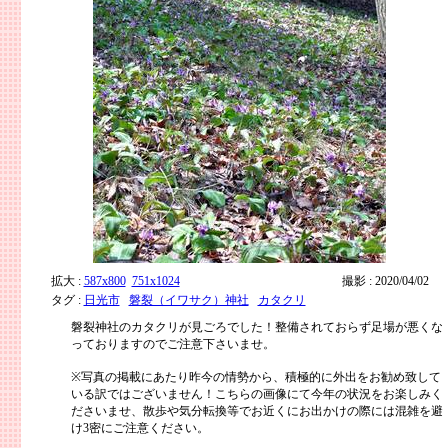
拡大 :
587x800
751x1024
撮影 : 2020/04/02
タグ :
日光市
磐裂（イワサク）神社
カタクリ
磐裂神社のカタクリが見ごろでした！整備されておらず足場が悪くな
っておりますのでご注意下さいませ。
※写真の掲載にあたり昨今の情勢から、積極的に外出をお勧め致して
いる訳ではございません！こちらの画像にて今年の状況をお楽しみく
ださいませ、散歩や気分転換等でお近くにお出かけの際には混雑を避
け3密にご注意ください。