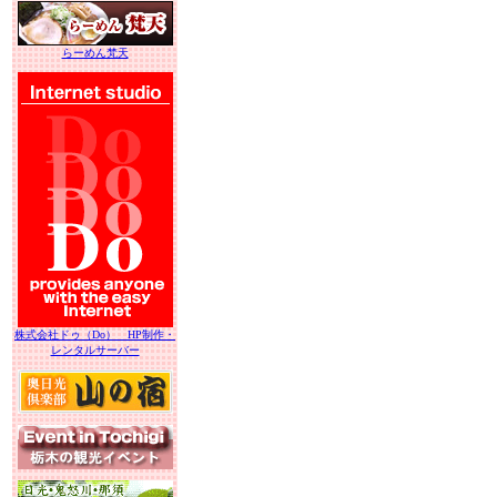
らーめん梵天
株式会社ドゥ（Do） HP制作・
レンタルサーバー