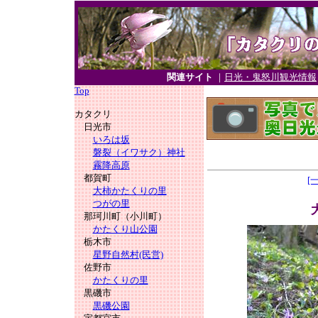
関連サイト
｜
日光・鬼怒川観光情報
Top
カタクリ
日光市
いろは坂
磐裂（イワサク）神社
霧降高原
都賀町
[
大柿かたくりの里
つがの里
那珂川町（小川町）
かたくり山公園
栃木市
星野自然村(民営)
佐野市
かたくりの里
黒磯市
黒磯公園