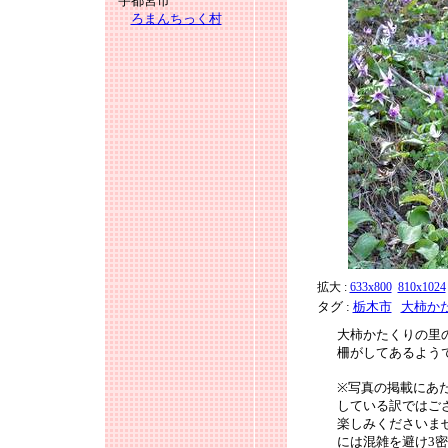
宇都宮市
ろまんちっく村
拡大 :
633x800
810x1024
タグ :
栃木市
大柿か
大柿かたくりの里
柵がしてあるよう
※写真の掲載にあ
している訳ではご
楽しみくださいま
には混雑を避け3