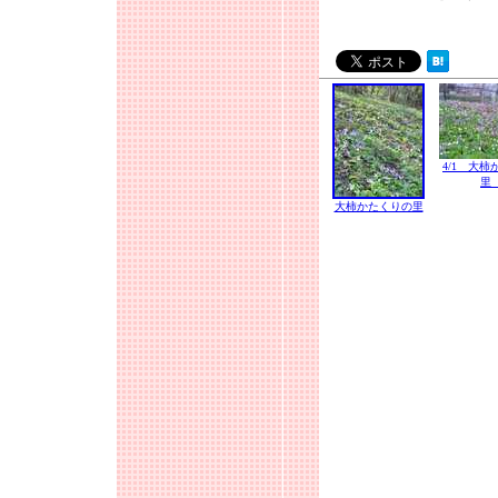
4/1 大
里
大柿かたくりの里