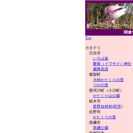
関連
Top
カタクリ
日光市
いろは坂
磐裂（イワサク）神社
霧降高原
都賀町
大柿かたくりの里
つがの里
那珂川町（小川町）
かたくり山公園
栃木市
星野自然村(民営)
佐野市
かたくりの里
黒磯市
黒磯公園