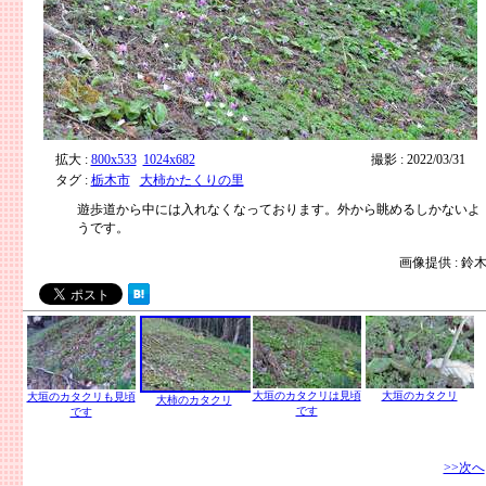
拡大 :
800x533
1024x682
撮影 : 2022/03/31
タグ :
栃木市
大柿かたくりの里
遊歩道から中には入れなくなっております。外から眺めるしかないよ
うです。
画像提供 : 鈴
大垣のカタクリは見頃
大垣のカタクリ
大垣のカタクリも見頃
大柿のカタクリ
です
です
>>次へ