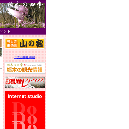
ベント
|
二荒山神社 神橋