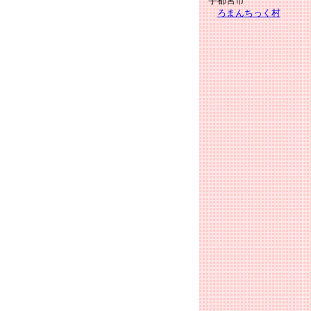
宇都宮市
ろまんちっく村