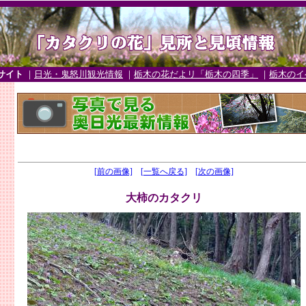
サイト
｜
日光・鬼怒川観光情報
｜
栃木の花だよリ「栃木の四季」
｜
栃木のイ
[前の画像]
[一覧へ戻る]
[次の画像]
大柿のカタクリ