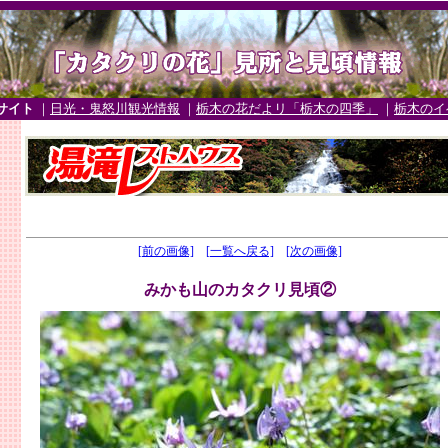
サイト
｜
日光・鬼怒川観光情報
｜
栃木の花だよリ「栃木の四季」
｜
栃木のイ
[前の画像]
[一覧へ戻る]
[次の画像]
みかも山のカタクリ見頃②