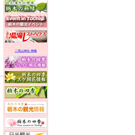
二荒山神社 神橋
木