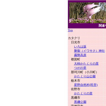
関連
Top
カタクリ
日光市
いろは坂
磐裂（イワサク）神社
霧降高原
都賀町
大柿かたくりの里
つがの里
那珂川町（小川町）
かたくり山公園
栃木市
星野自然村(民営)
佐野市
かたくりの里
黒磯市
黒磯公園