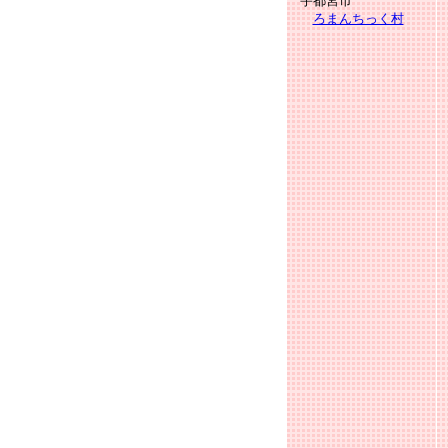
宇都宮市
ろまんちっく村