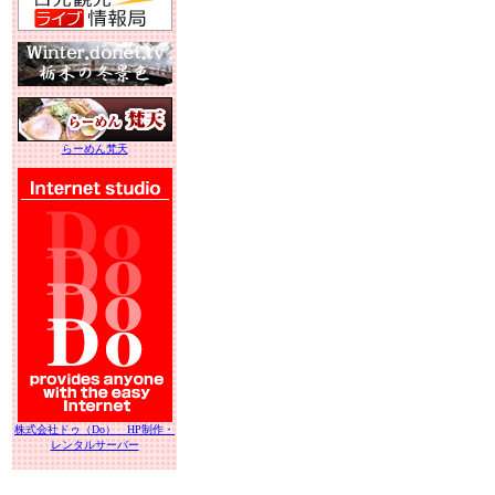
らーめん梵天
株式会社ドゥ（Do） HP制作・
レンタルサーバー