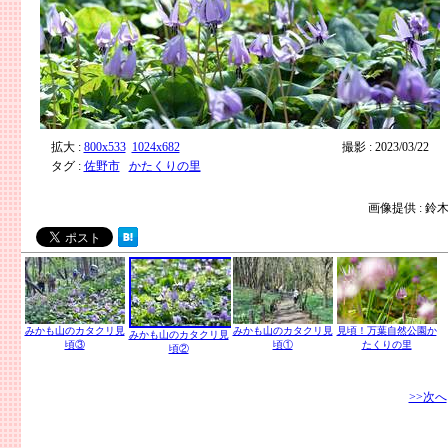
拡大 :
800x533
1024x682
撮影 : 2023/03/22
タグ :
佐野市
かたくりの里
画像提供 : 鈴
みかも山のカタクリ見
みかも山のカタクリ見
見頃！万葉自然公園か
みかも山のカタクリ見
頃③
頃①
たくりの里
頃②
>>次へ