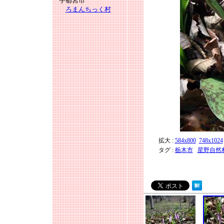
宇都宮市
ろまんちっく村
拡大 :
584x800
748x1024
タグ :
栃木市
星野自然村