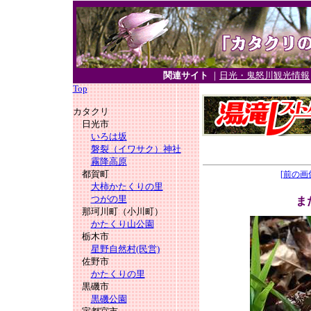
関連サイト
｜
日光・鬼怒川観光情報
Top
カタクリ
日光市
いろは坂
磐裂（イワサク）神社
霧降高原
都賀町
[前の画
大柿かたくりの里
つがの里
ま
那珂川町（小川町）
かたくり山公園
栃木市
星野自然村(民営)
佐野市
かたくりの里
黒磯市
黒磯公園